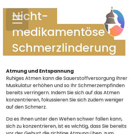
Skip to main content
Skip to page footer
Nicht-
medikamentöse
Schmerz­linderung
Atmung und Entspannung
Ruhiges Atmen kann die Sauerstoffversorgung Ihrer
Muskulatur erhöhen und so Ihr Schmerzempfinden
bereits verringern. Indem Sie sich auf das Atmen
konzentrieren, fokussieren Sie sich zudem weniger
auf den Schmerz.
Da es Ihnen unter den Wehen schwer fallen kann,
sich zu konzentrieren, ist es wichtig, dass Sie bereits
vor der Geburt die richtige Atmung üben, zum