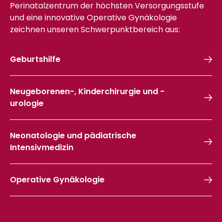
Perinatal­zentrum
der höchsten Versorgungsstufe
und eine innovative Operative
Gynä­kologie
zeichnen unseren Schwerpunktbereich aus:
Geburts­hilfe
Neu­geborene
n-,
Kinder­chirurgie
und -
urologie
Neonatologie und pädiatrische
Intensivmedizin
Operative
Gynä­kologie