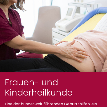
Frauen- und
Kinderheilkunde
Eine der bundesweit führenden
Geburts­hilfe
n, ein