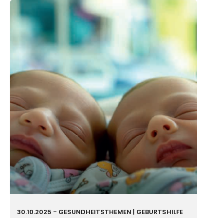
30.10.2025
-
GESUND­HEIT
STHEMEN |
GEBURTS­HILFE