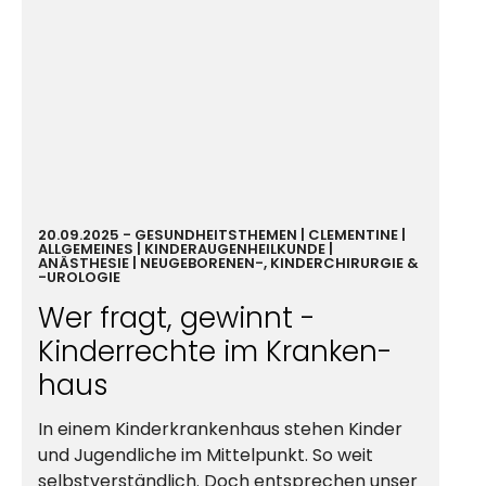
20.09.2025
-
GESUND­HEIT
STHEMEN |
CLEMENTINE
|
ALLGEMEINES | KINDERAUGENHEILKUNDE |
ANÄSTHESIE |
NEU­GEBORENE
N-,
KINDER­CHIRURGIE
&
-UROLOGIE
Wer fragt, gewinnt -
Kinder­rechte
im
Kranken­
haus
In einem Kinderkrankenhaus stehen Kinder
und
Jugend­liche
im Mittelpunkt. So weit
selbstverständlich. Doch entsprechen unser