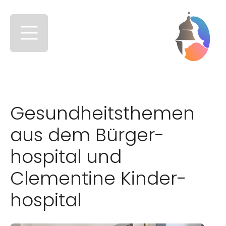
Skip to main content
Skip to page footer
Gesund­heit
sthemen
aus dem
Bürger­
hospital
und
Clementine
Kinder­
hospital