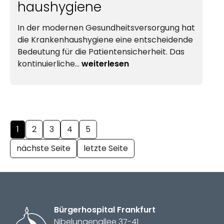
haus
hygiene
In der modernen
Gesund­heit
sversorgung hat
die
Kranken­haus
hygiene eine entscheidende
Bedeutung für die Patientensicherheit. Das
kontinuierliche…
weiterlesen
1
2
3
4
5
nächste Seite
letzte Seite
Bürger­hospital
Frankfurt
Nibelungenallee 37-41