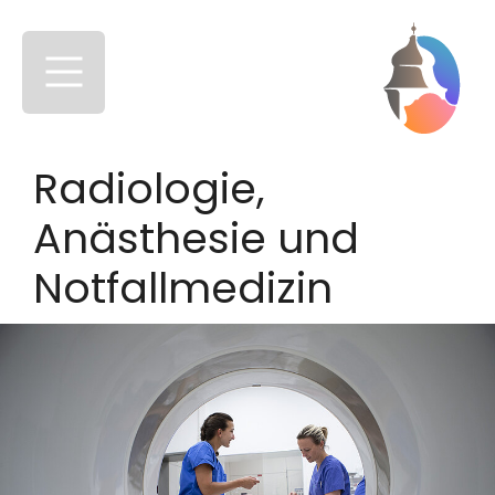
Skip to main content
Skip to page footer
Radiologie,
Anästhesie und
Notfallmedizin