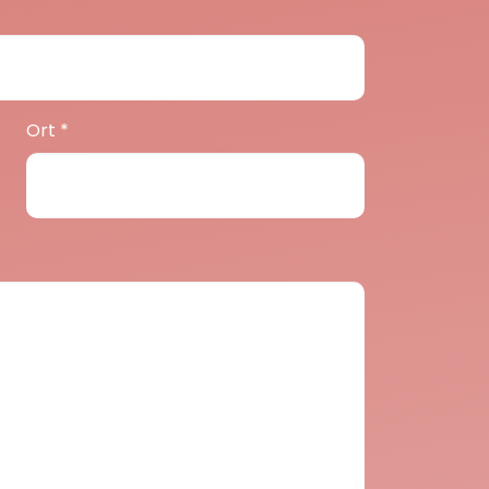
Ort
*