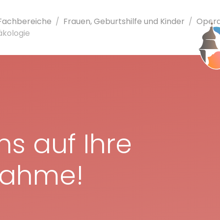
 Fachbereiche
Frauen,
Geburts­hilfe
und Kinder
Opera
­kologie
ns auf Ihre
nahme!