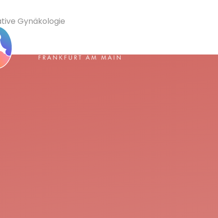
tive
Gynä­kologie