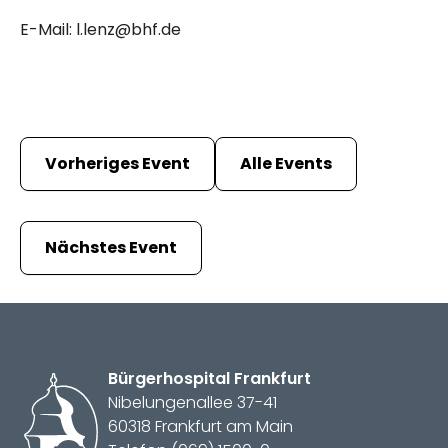
E-Mail: l.lenz@bhf.de
Vorheriges Event
Alle Events
Nächstes Event
Bürger­hospital
Frankfurt
Nibelungenallee 37-41
60318 Frankfurt am Main