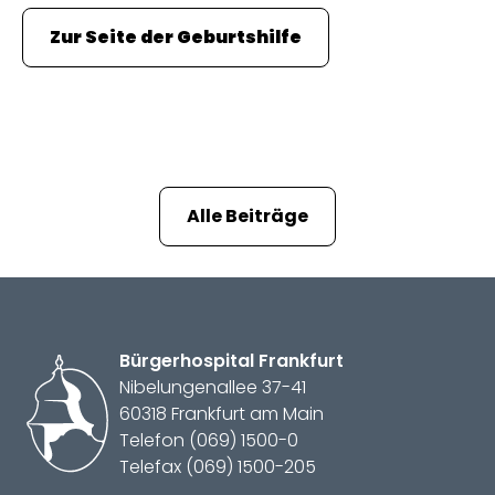
Zur Seite der
Geburts­hilfe
Alle Beiträge
Bürger­hospital
Frankfurt
Nibelungenallee 37-41
60318 Frankfurt am Main
Telefon (069) 1500-0
Telefax (069) 1500-205